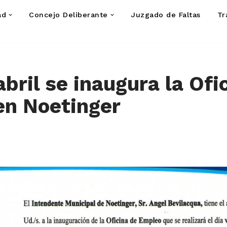
ad
Concejo Deliberante
Juzgado de Faltas
Tr
abril se inaugura la Ofi
en Noetinger