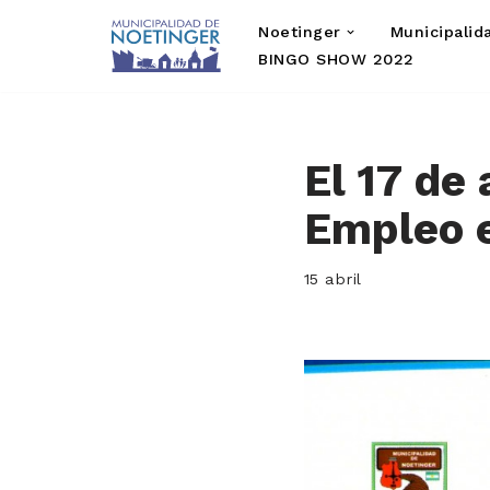
Noetinger
Municipalid
Saltar
BINGO SHOW 2022
al
contenido
El 17 de 
Empleo 
15 abril