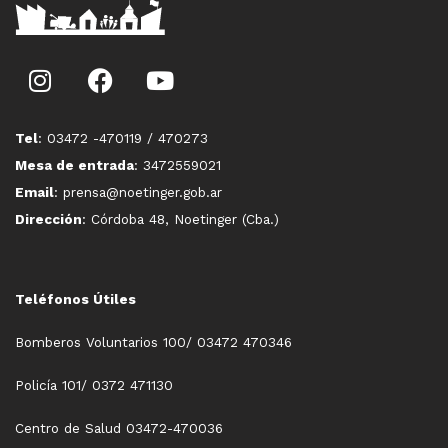
Tel
: 03472 -470119 / 470273
Mesa de entrada
: 3472559021
Email
: prensa@noetinger.gob.ar
Dirección
: Córdoba 48, Noetinger (Cba.)
Teléfonos Útiles
Bomberos Voluntarios 100/ 03472 470346
Policía 101/ 0372 471130
Centro de Salud 03472-470036