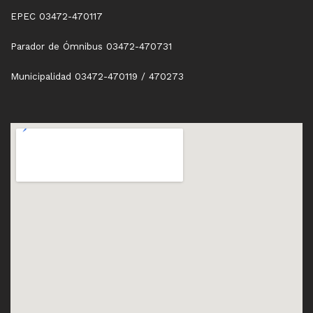
EPEC 03472-470117
Parador de Ómnibus 03472-470731
Municipalidad 03472-470119 / 470273