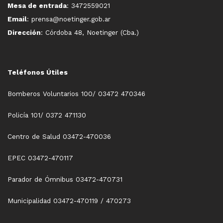
Mesa de entrada
: 3472559021
Email
: prensa@noetinger.gob.ar
Dirección
: Córdoba 48, Noetinger (Cba.)
Teléfonos Útiles
Bomberos Voluntarios 100/ 03472 470346
Policía 101/ 0372 471130
Centro de Salud 03472-470036
EPEC 03472-470117
Parador de Ómnibus 03472-470731
Municipalidad 03472-470119 / 470273