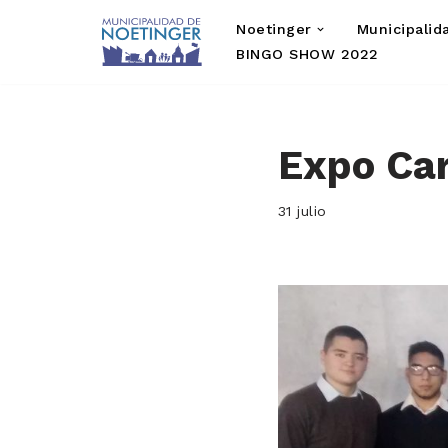
Noetinger
Municipalid
Saltar
BINGO SHOW 2022
al
contenido
Expo Car
31 julio