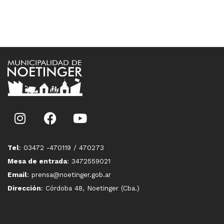
Tel
: 03472 -470119 / 470273
Mesa de entrada
: 3472559021
Email
: prensa@noetinger.gob.ar
Dirección
: Córdoba 48, Noetinger (Cba.)