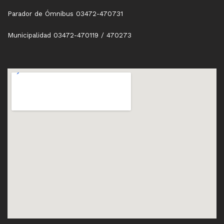
Parador de Ómnibus 03472-470731
Municipalidad 03472-470119 / 470273