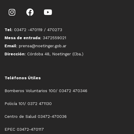
Tel
: 03472 -470119 / 470273
Mesa de entrada
: 3472559021
Email
: prensa@noetinger.gob.ar
Dirección
: Córdoba 48, Noetinger (Cba.)
Teléfonos Útiles
Bomberos Voluntarios 100/ 03472 470346
Policía 101/ 0372 471130
Centro de Salud 03472-470036
EPEC 03472-470117