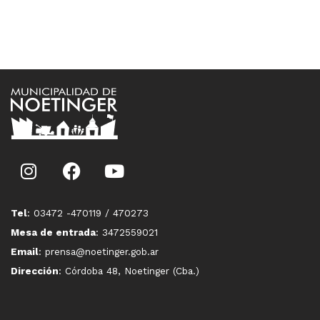
Tel
: 03472 -470119 / 470273
Mesa de entrada
: 3472559021
Email
: prensa@noetinger.gob.ar
Dirección
: Córdoba 48, Noetinger (Cba.)