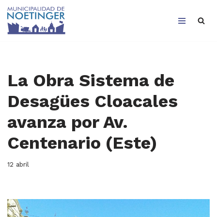
Saltar
al
contenido
La Obra Sistema de
Desagües Cloacales
avanza por Av.
Centenario (Este)
12 abril