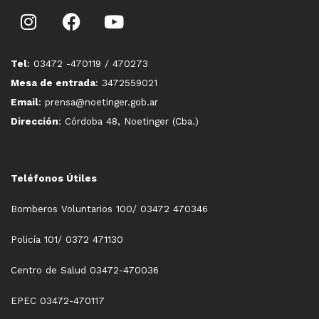
Tel
: 03472 -470119 / 470273
Mesa de entrada
: 3472559021
Email
: prensa@noetinger.gob.ar
Dirección
: Córdoba 48, Noetinger (Cba.)
Teléfonos Útiles
Bomberos Voluntarios 100/ 03472 470346
Policía 101/ 0372 471130
Centro de Salud 03472-470036
EPEC 03472-470117