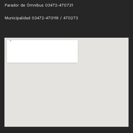
Parador de Ómnibus 03472-470731
Municipalidad 03472-470119 / 470273