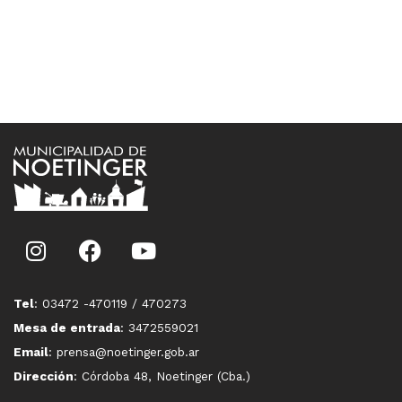
Tel
: 03472 -470119 / 470273
Mesa de entrada
: 3472559021
Email
: prensa@noetinger.gob.ar
Dirección
: Córdoba 48, Noetinger (Cba.)