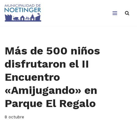
Saltar
al
contenido
Más de 500 niños
disfrutaron el II
Encuentro
«Amijugando» en
Parque El Regalo
8 octubre