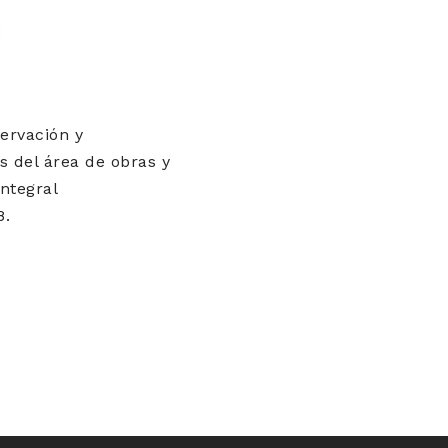
ervación y
s del área de obras y
integral
8.