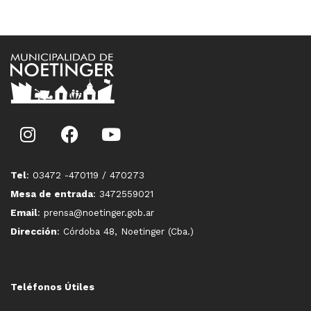
Tel
: 03472 -470119 / 470273
Mesa de entrada
: 3472559021
Email
: prensa@noetinger.gob.ar
Dirección
: Córdoba 48, Noetinger (Cba.)
Teléfonos Útiles