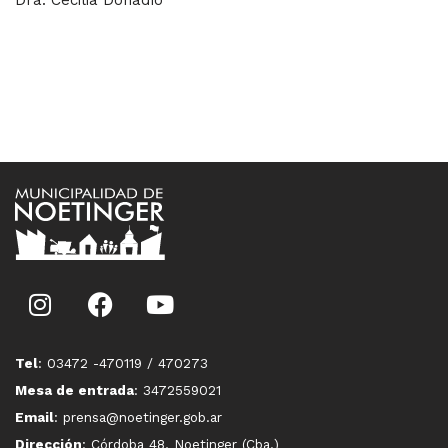
Dra. Cecilia Donadío
Tel
: 03472 -470119 / 470273
Mesa de entrada
: 3472559021
Email
: prensa@noetinger.gob.ar
Dirección
: Córdoba 48, Noetinger (Cba.)