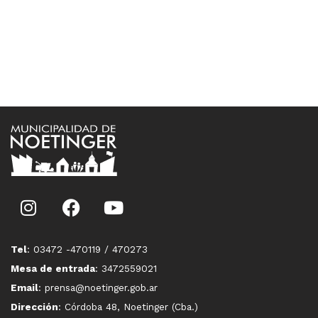
Tel
: 03472 -470119 / 470273
Mesa de entrada
: 3472559021
Email
: prensa@noetinger.gob.ar
Dirección
: Córdoba 48, Noetinger (Cba.)