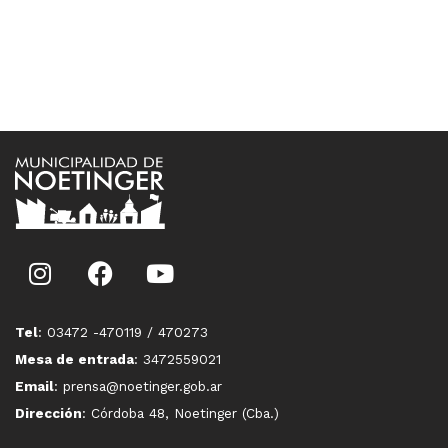
Tel
: 03472 -470119 / 470273
Mesa de entrada
: 3472559021
Email
: prensa@noetinger.gob.ar
Dirección
: Córdoba 48, Noetinger (Cba.)