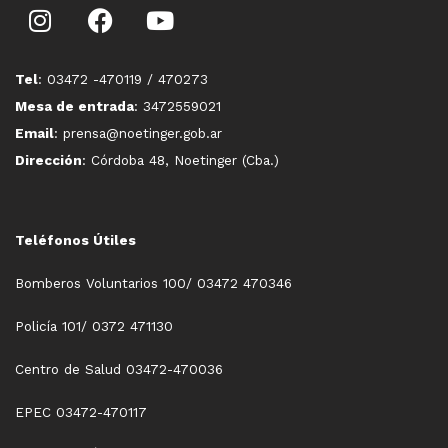
Tel
: 03472 -470119 / 470273
Mesa de entrada
: 3472559021
Email
: prensa@noetinger.gob.ar
Dirección
: Córdoba 48, Noetinger (Cba.)
Teléfonos Útiles
Bomberos Voluntarios 100/ 03472 470346
Policía 101/ 0372 471130
Centro de Salud 03472-470036
EPEC 03472-470117