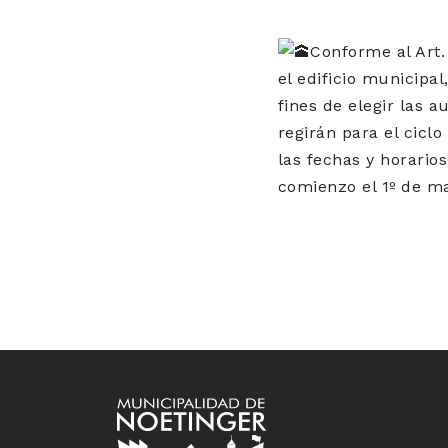
Conforme al Art.
el edificio municipa
fines de elegir las a
regirán para el cicl
las fechas y horario
comienzo el 1º de m