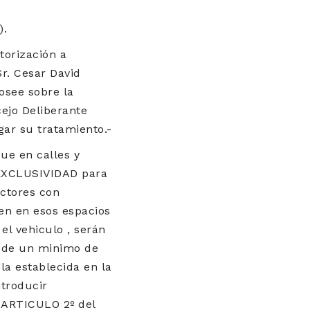
).
torización a
Sr. Cesar David
osee sobre la
ejo Deliberante
gar su tratamiento.-
ue en calles y
e EXCLUSIVIDAD para
uctores con
en en esos espacios
el vehiculo , serán
s de un minimo de
la establecida en la
ntroducir
 ARTICULO 2º del