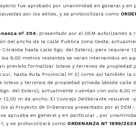
royecto fue aprobado por unanimidad en general y en pa
opuestas por los ediles, y se protocolizará como
ORDE
enanza nº 304.
presentado por el DEM autorizando a re
ión del ancho de la calle Publica zona Oeste, actualm
 Córdoba hasta calle Sgo. del Estero), pero requiere 1
 los 6,00 metros restantes se veran intervenidos en a
n previsto formalizar loteos y terrenos de propiedad p
 sur, hasta Ruta Provincial nº 2) como asi también la c
 loteos y terrenos de propiedad privada (desde calle 
e Sgo. del Estero), actualmente cuentan con solo 6,00
n 12,00 m de ancho. El Concejo Deliberante resuelve 
ulos al Proyecto de Ordenanza presentado por el DEM.-
se aprueba en general y en particular , por unanimida
 4º, y se protocolizará como
ORDENANZA Nº 1699/2024