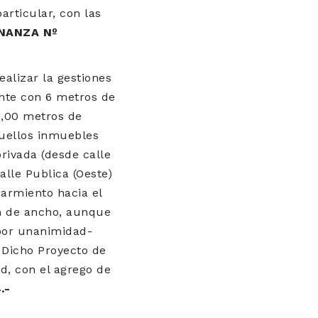
rticular, con las
NANZA Nº
alizar la gestiones
ente con 6 metros de
2,00 metros de
quellos inmuebles
rivada (desde calle
alle Publica (Oeste)
Sarmiento hacia el
 m de ancho, aunque
-por unanimidad-
 Dicho Proyecto de
d, con el agrego de
.-