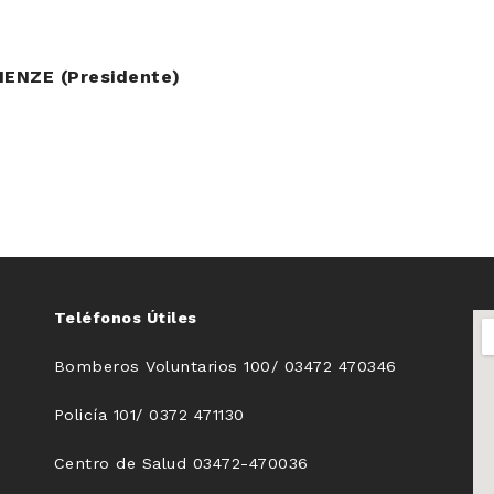
ENZE (Presidente)
Teléfonos Útiles
Bomberos Voluntarios 100/ 03472 470346
Policía 101/ 0372 471130
Centro de Salud 03472-470036