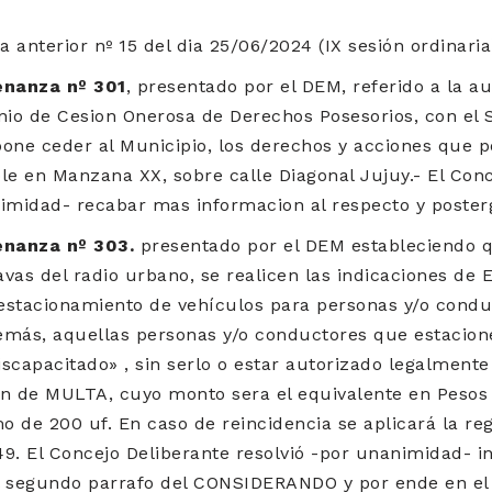
 anterior nº 15 del dia 25/06/2024 (IX sesión ordinaria
enanza nº 301
, presentado por el DEM, referido a la au
nio de Cesion Onerosa de Derechos Posesorios, con el 
pone ceder al Municipio, los derechos y acciones que p
e en Manzana XX, sobre calle Diagonal Jujuy.- El Conc
nimidad- recabar mas informacion al respecto y poster
nanza nº 303.
presentado por el DEM estableciendo q
avas del radio urbano, se realicen las indicaciones d
y estacionamiento de vehículos para personas y/o cond
emás, aquellas personas y/o conductores que estacion
scapacitado» , sin serlo o estar autorizado legalmente 
on de MULTA, cuyo monto sera el equivalente en Peso
 de 200 uf. En caso de reincidencia se aplicará la reg
9. El Concejo Deliberante resolvió -por unanimidad- i
l segundo parrafo del CONSIDERANDO y por ende en el