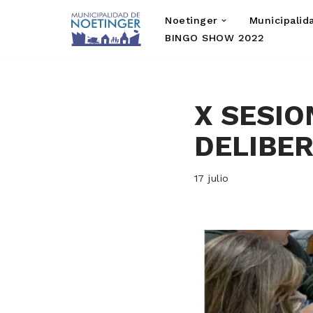
Noetinger
Municipalid
Saltar
BINGO SHOW 2022
al
contenido
X SESIO
DELIBE
17 julio