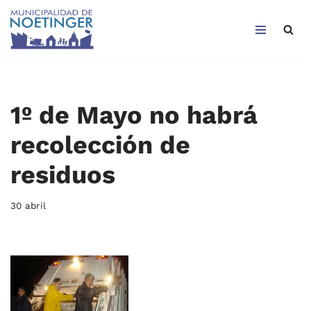
Saltar
al
contenido
1º de Mayo no habrá
recolección de
residuos
30 abril