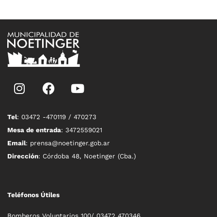
Tel
: 03472 -470119 / 470273
Mesa de entrada
: 3472559021
Email
: prensa@noetinger.gob.ar
Dirección
: Córdoba 48, Noetinger (Cba.)
Teléfonos Útiles
Bomberos Voluntarios 100/ 03472 470346