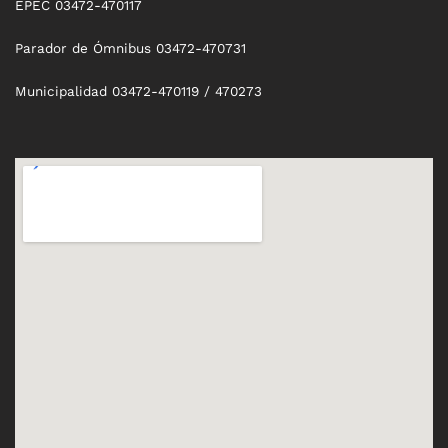
EPEC 03472-470117
Parador de Ómnibus 03472-470731
Municipalidad 03472-470119 / 470273