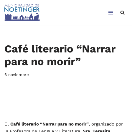
Saltar
al
contenido
Café literario “Narrar
para no morir”
6 noviembre
El
Café literario “Narrar para no morir”
, organizado por
la Profesora de Lengua y Literatura,
Sra. Teresita