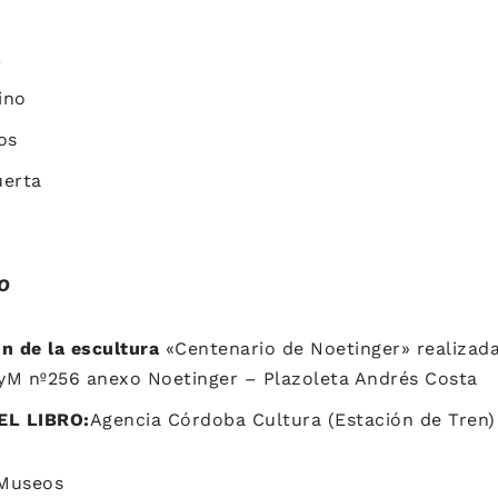
!
ino
os
uerta
O
ón de la escultura
«Centenario de Noetinger» realizad
yM nº256 anexo Noetinger – Plazoleta Andrés Costa
DEL LIBRO:
Agencia Córdoba Cultura (Estación de Tren)
 Museos