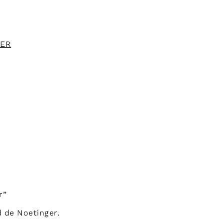
GER
r”
 de Noetinger.