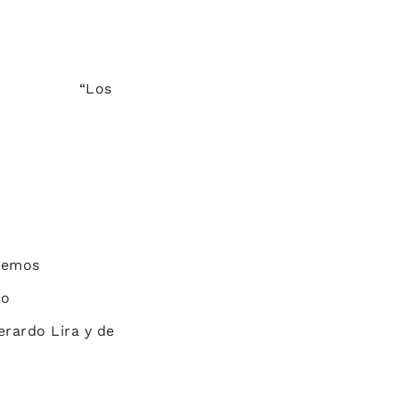
os
 Lemos
lo
erardo Lira y de