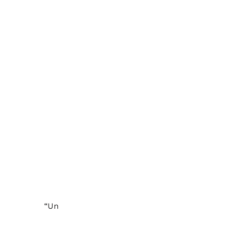
 OBEID.
“Un