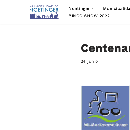
Noetinger
Municipalid
Saltar
BINGO SHOW 2022
al
contenido
Centenar
24 junio