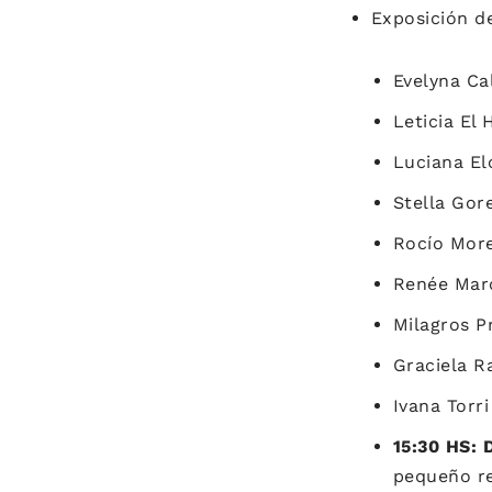
Exposición de
Evelyna Cal
Leticia El 
Luciana El
Stella Gor
Rocío Mor
Renée Marc
Milagros P
Graciela 
Ivana Torri
15:30 H
pequeño re