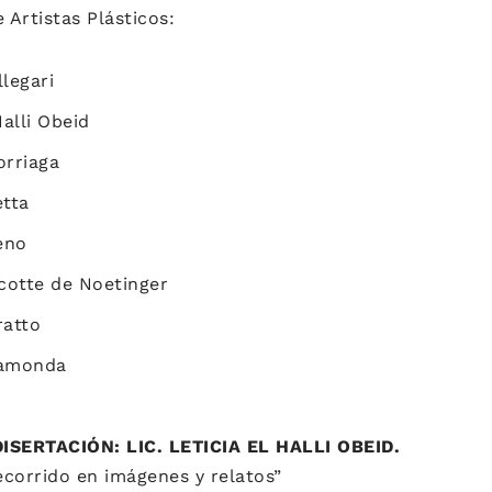
 Artistas Plásticos:
legari
Halli Obeid
orriaga
etta
eno
otte de Noetinger
ratto
Ramonda
S: DISERTACIÓN: LIC. LETICIA EL HALLI
corrido en imágenes y relatos”