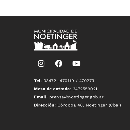
Tel
: 03472 -470119 / 470273
Mesa de entrada
: 3472559021
Email
: prensa@noetinger.gob.ar
Dirección
: Córdoba 48, Noetinger (Cba.)