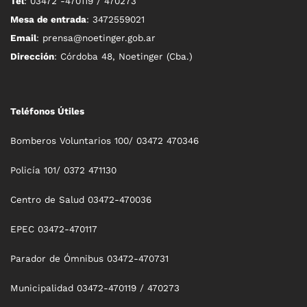
Tel
: 03472 -470119 / 470273
Mesa de entrada
: 3472559021
Email
: prensa@noetinger.gob.ar
Dirección
: Córdoba 48, Noetinger (Cba.)
Teléfonos Útiles
Bomberos Voluntarios 100/ 03472 470346
Policía 101/ 0372 471130
Centro de Salud 03472-470036
EPEC 03472-470117
Parador de Ómnibus 03472-470731
Municipalidad 03472-470119 / 470273