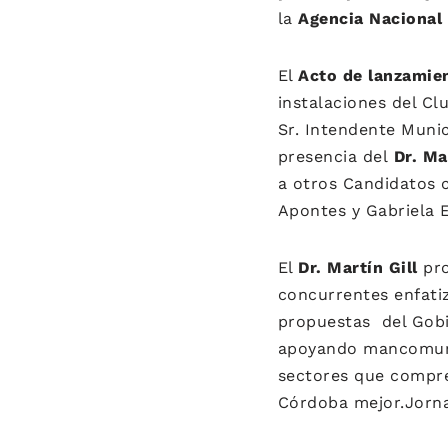
la
Agencia Nacional 
El
Acto de lanzamie
instalaciones del Cl
Sr. Intendente Muni
presencia del
Dr. Ma
a otros Candidatos 
Apontes y Gabriela 
El
Dr. Martín Gill
pro
concurrentes enfati
propuestas del Gobi
apoyando mancomun
sectores que compre
Córdoba mejor.Jorna