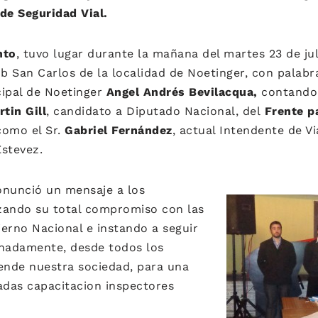
de Seguridad Vial
.
nto
, tuvo lugar durante la mañana del martes 23 de jul
ub San Carlos de la localidad de Noetinger, con palabr
cipal de Noetinger
Angel Andrés Bevilacqua,
contando 
rtin Gill
, candidato a Diputado Nacional, del
Frente pa
como el Sr.
Gabriel Fernández
, actual Intendente de V
Estevez.
nunció un mensaje a los
zando su total compromiso con las
erno Nacional e instando a seguir
adamente, desde todos los
nde nuestra sociedad, para una
das capacitacion inspectores