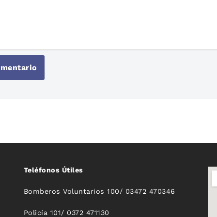
Teléfonos Útiles
Bomberos Voluntarios 100/ 03472 470346
Policía 101/ 0372 471130