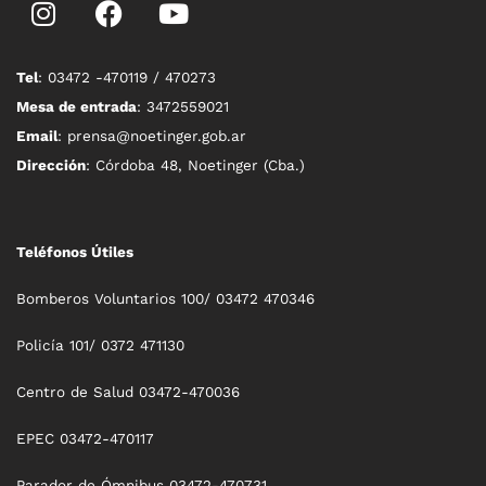
Tel
: 03472 -470119 / 470273
Mesa de entrada
: 3472559021
Email
: prensa@noetinger.gob.ar
Dirección
: Córdoba 48, Noetinger (Cba.)
Teléfonos Útiles
Bomberos Voluntarios 100/ 03472 470346
Policía 101/ 0372 471130
Centro de Salud 03472-470036
EPEC 03472-470117
Parador de Ómnibus 03472-470731