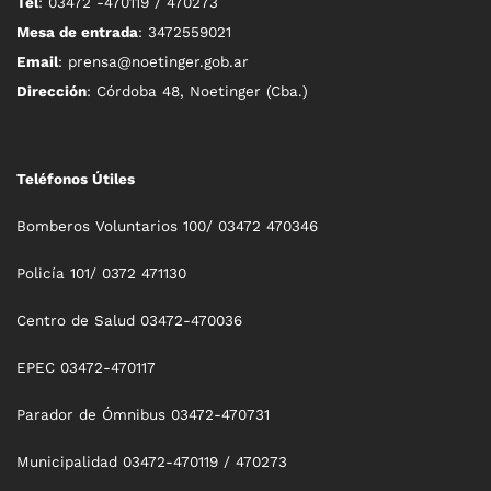
Tel
: 03472 -470119 / 470273
Mesa de entrada
: 3472559021
Email
: prensa@noetinger.gob.ar
Dirección
: Córdoba 48, Noetinger (Cba.)
Teléfonos Útiles
Bomberos Voluntarios 100/ 03472 470346
Policía 101/ 0372 471130
Centro de Salud 03472-470036
EPEC 03472-470117
Parador de Ómnibus 03472-470731
Municipalidad 03472-470119 / 470273