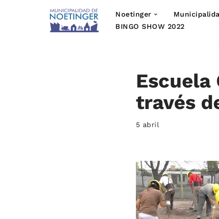
Noetinger
Municipalid
Saltar
BINGO SHOW 2022
al
contenido
Escuela 
través 
5 abril