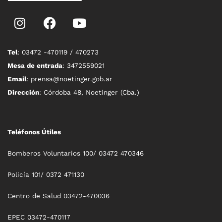
Tel
: 03472 -470119 / 470273
Mesa de entrada
: 3472559021
Email
: prensa@noetinger.gob.ar
Dirección
: Córdoba 48, Noetinger (Cba.)
Teléfonos Útiles
Bomberos Voluntarios 100/ 03472 470346
Policía 101/ 0372 471130
Centro de Salud 03472-470036
EPEC 03472-470117