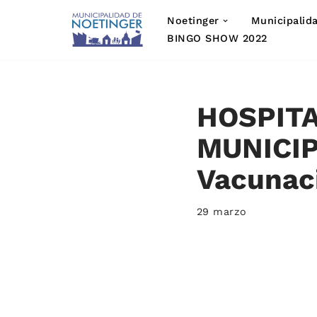
Noetinger
Municipalid
Saltar
BINGO SHOW 2022
al
contenido
HOSPITA
MUNICI
Vacunaci
29 marzo