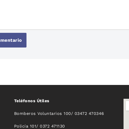
Teléfonos Útiles
Bomberos Voluntarios 100/ 03472 470346
Policía 101/ 0372 471130