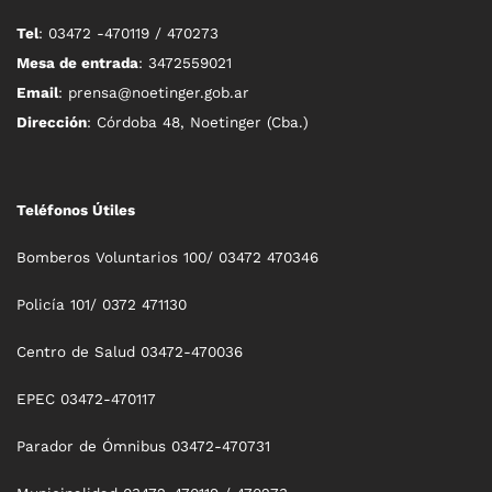
Tel
: 03472 -470119 / 470273
Mesa de entrada
: 3472559021
Email
: prensa@noetinger.gob.ar
Dirección
: Córdoba 48, Noetinger (Cba.)
Teléfonos Útiles
Bomberos Voluntarios 100/ 03472 470346
Policía 101/ 0372 471130
Centro de Salud 03472-470036
EPEC 03472-470117
Parador de Ómnibus 03472-470731