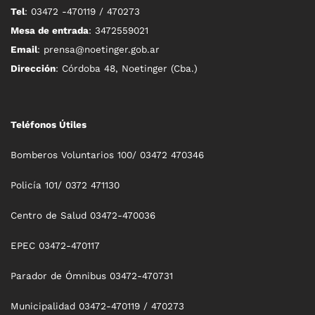
Tel
: 03472 -470119 / 470273
Mesa de entrada
: 3472559021
Email
: prensa@noetinger.gob.ar
Dirección
: Córdoba 48, Noetinger (Cba.)
Teléfonos Útiles
Bomberos Voluntarios 100/ 03472 470346
Policía 101/ 0372 471130
Centro de Salud 03472-470036
EPEC 03472-470117
Parador de Ómnibus 03472-470731
Municipalidad 03472-470119 / 470273