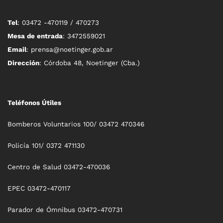
Tel
: 03472 -470119 / 470273
Mesa de entrada
: 3472559021
Email
: prensa@noetinger.gob.ar
Dirección
: Córdoba 48, Noetinger (Cba.)
Teléfonos Útiles
Bomberos Voluntarios 100/ 03472 470346
Policía 101/ 0372 471130
Centro de Salud 03472-470036
EPEC 03472-470117
Parador de Ómnibus 03472-470731