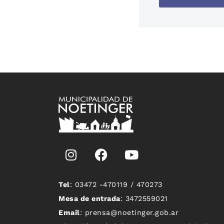
Tel
: 03472 -470119 / 470273
Mesa de entrada
: 3472559021
Email
: prensa@noetinger.gob.ar