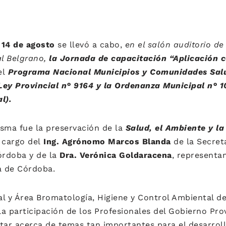
14 de agosto
se llevó a cabo,
en
el salón auditorio de
l Belgrano,
la Jornada de capacitación “Aplicación c
el
Programa Nacional Municipios y Comunidades Sal
Ley Provincial n° 9164 y la Ordenanza Municipal n° 1
l).
isma fue la preservación de la
Salud, el Ambiente y l
a cargo del
Ing. Agrónomo Marcos Blanda
de la Secreta
órdoba y de la
Dra. Verónica Goldaracena
, representan
a de Córdoba.
l y Área Bromatología, Higiene y Control Ambiental de
a participación de los Profesionales del Gobierno Prov
tar acerca de temas tan importantes para el desarrol