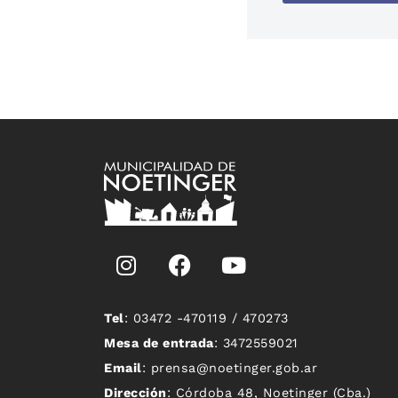
Tel
: 03472 -470119 / 470273
Mesa de entrada
: 3472559021
Email
: prensa@noetinger.gob.ar
Dirección
: Córdoba 48, Noetinger (Cba.)