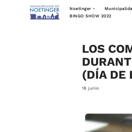
Noetinger
Municipalid
Saltar
BINGO SHOW 2022
al
contenido
LOS CO
DURANTE
(DÍA DE
18 junio