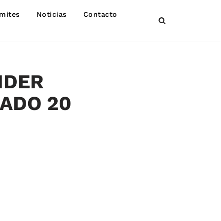
mites
Noticias
Contacto
NDER
BADO 20