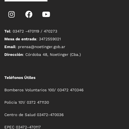
Tel
: 03472 -470119 / 470273
Mesa de entrada
: 3472559021
Email
: prensa@noetinger.gob.ar
Dirección
: Córdoba 48, Noetinger (Cba.)
Teléfonos Útiles
Bomberos Voluntarios 100/ 03472 470346
Policía 101/ 0372 471130
Centro de Salud 03472-470036
EPEC 03472-470117