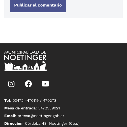
Tel
: 03472 -470119 / 470273
Mesa de entrada
: 3472559021
Email
: prensa@noetinger.gob.ar
Dirección
: Córdoba 48, Noetinger (Cba.)