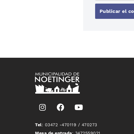
Tel
: 03472 -470119 / 470273
Mesa de entrada
: 3472559021