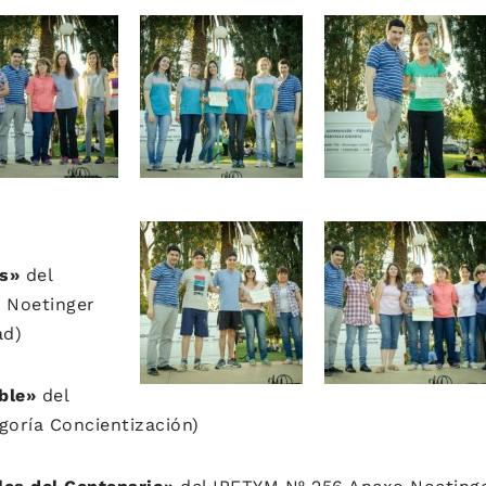
s»
del
o Noetinger
ad)
ble»
del
oría Concientización)