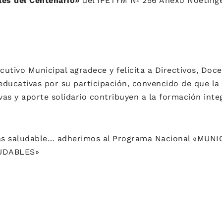
les del Centenario»
del IPETYM Nº 256 Anexo Noetinge
utivo Municipal agradece y felicita a Directivos, Doc
 educativas por su participación, convencido de que l
ivas y aporte solidario contribuyen a la formación integ
s saludable… adherimos al Programa Nacional «MUNIC
UDABLES»
N