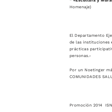
*
«Escultura y Mura
Homenaje)
El Departamento Ejec
de las instituciones
prácticas participat
personas.-
Por un Noetinger má
COMUNIDADES SAL
Promoción 2014 IS