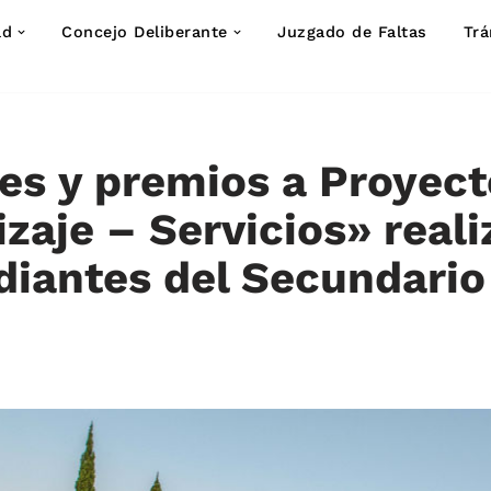
ad
Concejo Deliberante
Juzgado de Faltas
Trá
s y premios a Proyect
zaje – Servicios» real
diantes del Secundario