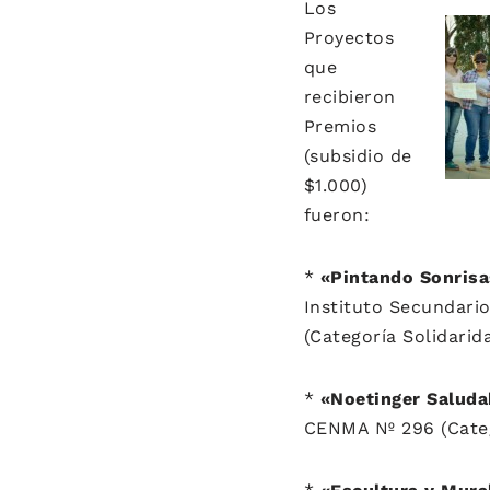
Los
Proyectos
que
recibieron
Premios
(subsidio de
$1.000)
fueron:
*
«Pintando Sonrisa
Instituto Secundari
(Categoría Solidarid
*
«Noetinger Saluda
CENMA Nº 296 (Categ