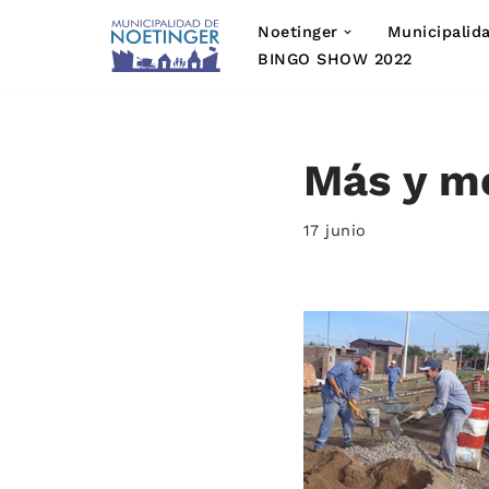
Noetinger
Municipalid
Saltar
BINGO SHOW 2022
al
contenido
Más y me
17 junio