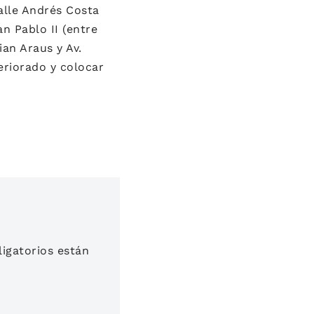
alle Andrés Costa
n Pablo II (entre
ian Araus y Av.
eriorado y colocar
igatorios están