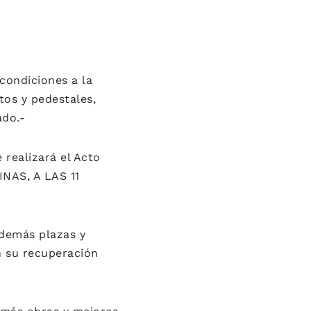
condiciones a la
tos y pedestales,
ado.-
 realizará el Acto
NAS, A LAS 11
 demás plazas y
n su recuperación