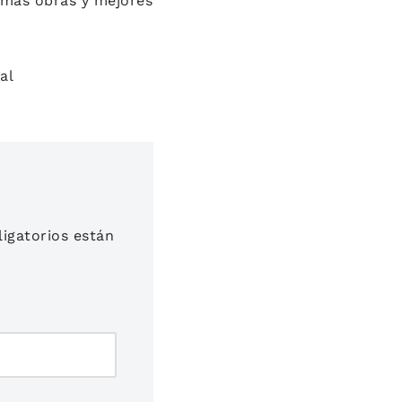
 más obras y mejores
al
igatorios están