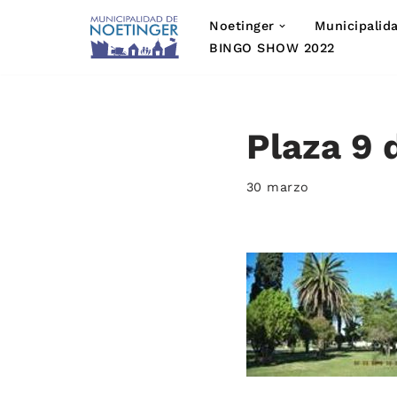
Noetinger
Municipalid
Saltar
BINGO SHOW 2022
al
contenido
Plaza 9 d
30 marzo