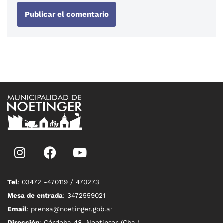
Tel
: 03472 -470119 / 470273
Mesa de entrada
: 3472559021
Email
: prensa@noetinger.gob.ar
Dirección
: Córdoba 48, Noetinger (Cba.)