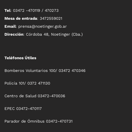
Tel
: 03472 -470119 / 470273
Mesa de entrada
: 3472559021
Email
: prensa@noetinger.gob.ar
Dirección
: Córdoba 48, Noetinger (Cba.)
Teléfonos Útiles
Bomberos Voluntarios 100/ 03472 470346
Policía 101/ 0372 471130
Centro de Salud 03472-470036
EPEC 03472-470117
Parador de Ómnibus 03472-470731