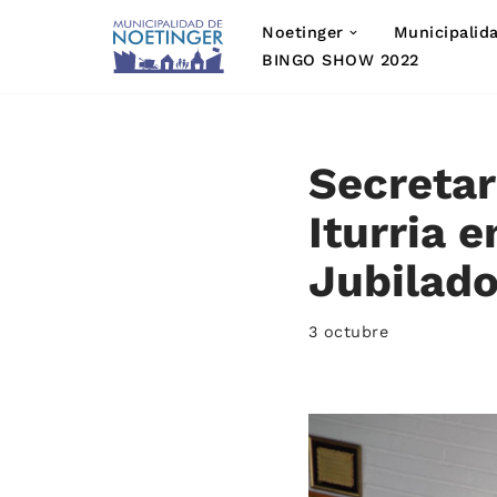
Noetinger
Municipalid
Saltar
BINGO SHOW 2022
al
contenido
Secretar
Iturria 
Jubilad
3 octubre