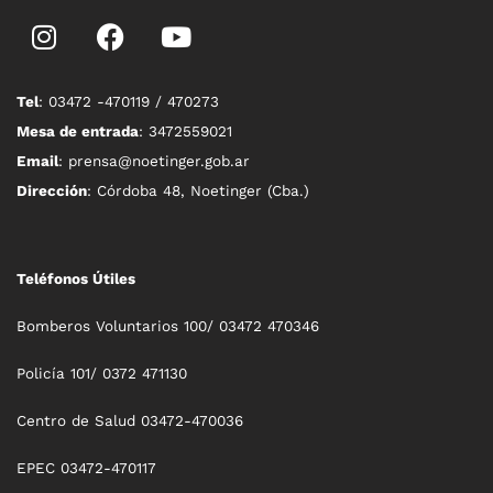
Tel
: 03472 -470119 / 470273
Mesa de entrada
: 3472559021
Email
: prensa@noetinger.gob.ar
Dirección
: Córdoba 48, Noetinger (Cba.)
Teléfonos Útiles
Bomberos Voluntarios 100/ 03472 470346
Policía 101/ 0372 471130
Centro de Salud 03472-470036
EPEC 03472-470117