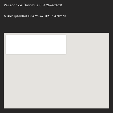
Parador de Ómnibus 03472-470731
Municipalidad 03472-470119 / 470273