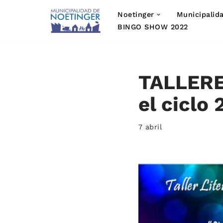
Noetinger
Municipalid
Saltar
BINGO SHOW 2022
al
contenido
TALLERE
el ciclo 
7 abril