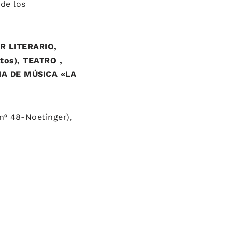
de los
 LITERARIO,
os), TEATRO ,
IA DE MÚSICA «LA
nº 48-Noetinger),