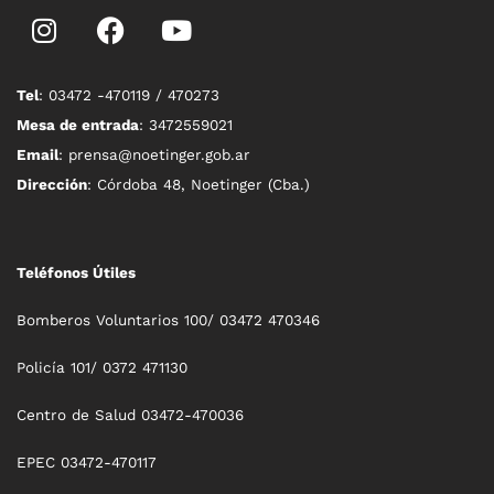
Tel
: 03472 -470119 / 470273
Mesa de entrada
: 3472559021
Email
: prensa@noetinger.gob.ar
Dirección
: Córdoba 48, Noetinger (Cba.)
Teléfonos Útiles
Bomberos Voluntarios 100/ 03472 470346
Policía 101/ 0372 471130
Centro de Salud 03472-470036
EPEC 03472-470117