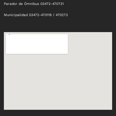
Parador de Ómnibus 03472-470731
Municipalidad 03472-470119 / 470273