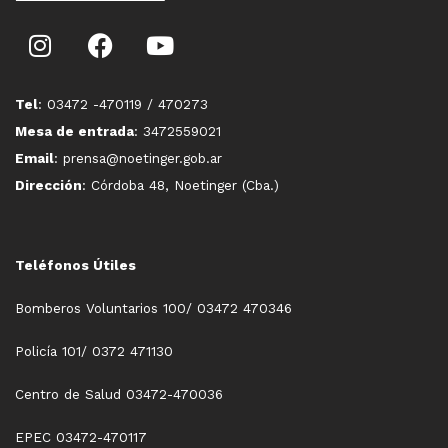
Tel
: 03472 -470119 / 470273
Mesa de entrada
: 3472559021
Email
: prensa@noetinger.gob.ar
Dirección
: Córdoba 48, Noetinger (Cba.)
Teléfonos Útiles
Bomberos Voluntarios 100/ 03472 470346
Policía 101/ 0372 471130
Centro de Salud 03472-470036
EPEC 03472-470117