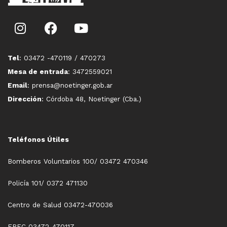
Tel
: 03472 -470119 / 470273
Mesa de entrada
: 3472559021
Email
: prensa@noetinger.gob.ar
Dirección
: Córdoba 48, Noetinger (Cba.)
Teléfonos Útiles
Bomberos Voluntarios 100/ 03472 470346
Policía 101/ 0372 471130
Centro de Salud 03472-470036
EPEC 03472-470117