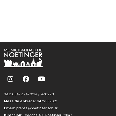
Tel
: 03472 -470119 / 470273
Mesa de entrada
: 3472559021
Email
: prensa@noetinger.gob.ar
Dirección
: Córdoba 48, Noetinger (Cba.)