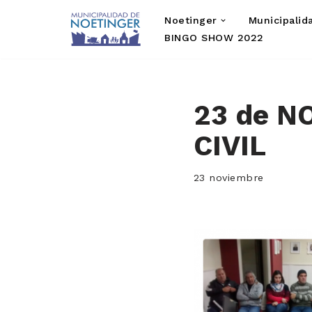
Noetinger
Municipalid
Saltar
BINGO SHOW 2022
al
contenido
23 de N
CIVIL
23 noviembre