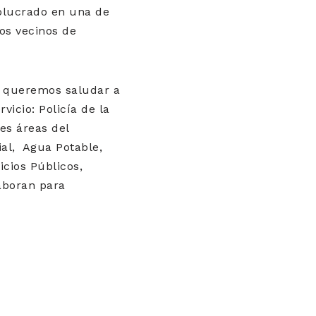
volucrado en una de
los vecinos de
vo queremos saludar a
vicio: Policía de la
es áreas del
ial, Agua Potable,
cios Públicos,
aboran para